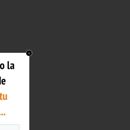
x
o la
de
tu
..