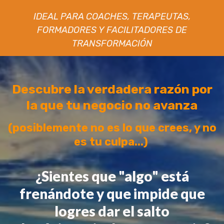
IDEAL PARA COACHES, TERAPEUTAS,
FORMADORES Y
FACILITADORES DE
TRANSFORMACIÓN
Descubre la verdadera razón por
la que tu negocio no avanza
(posiblemente no es lo que crees, y no
es tu culpa...)
¿Sientes que "algo" está
frenándote y que impide que
logres dar el salto