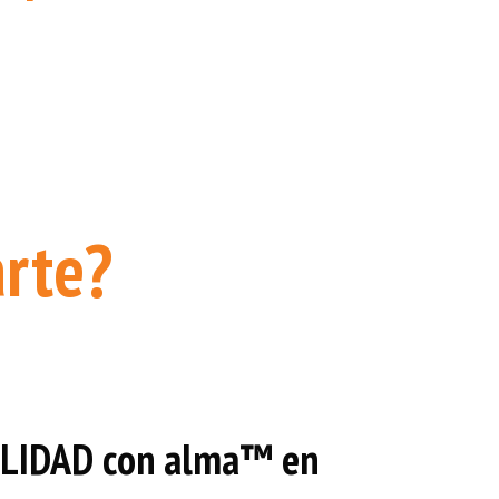
arte?
BILIDAD con alma™ en