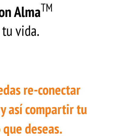
TM
con Alma
tu vida.
edas re-conectar
y así compartir tu
o que deseas.