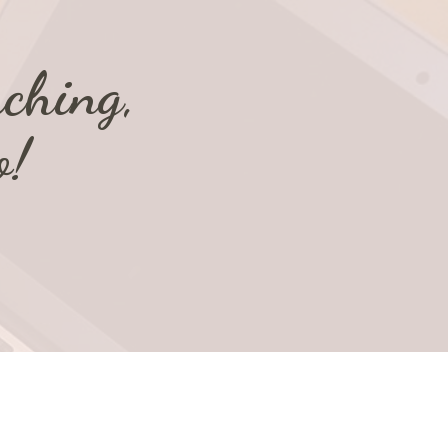
ching,
o!