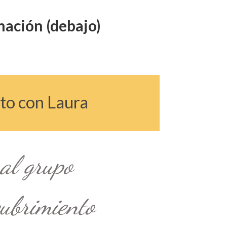
mación (debajo)
xito con Laura
a al grupo
ubrimiento