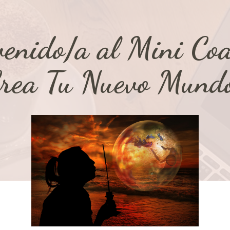
venido/a al Mini Coa
rea
Tu Nuevo Mund