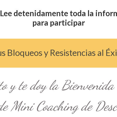
Lee detenidamente toda la infor
para participar
e Tus Bloqueos y Resistencias al É
ito y te doy la Bienvenid
 de Mini Coaching de Desc