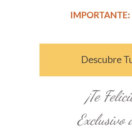
IMPORTANTE:
Des
​​​​cubr
¡Te Felic
Exclusivo