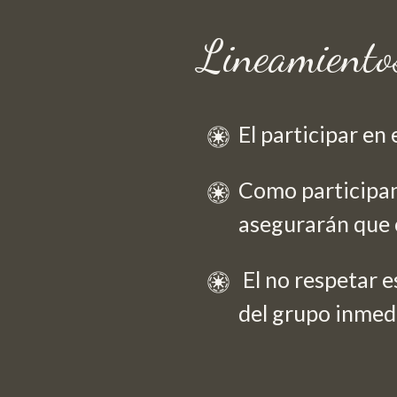
Lineamiento
El participar en
Como participan
asegurarán que 
El no respetar e
del grupo inme