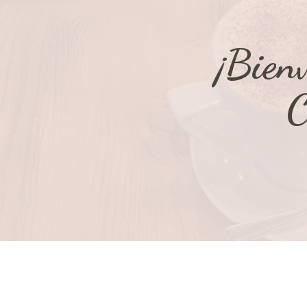
¡Bien
C