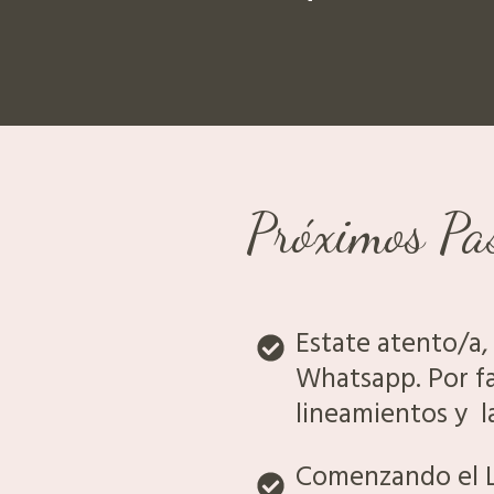
Próximos Pa
Es
ate atento/a, 
t
Whatsapp. Por fa
lineamientos y l
Comenzando el L