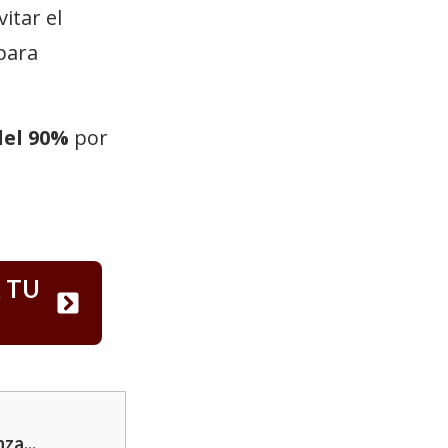
itar el
 para
del 90%
por
 TU
za...