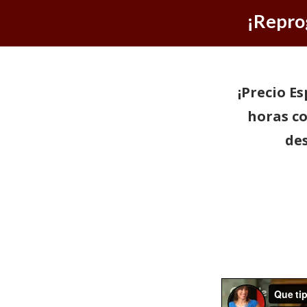
¡Repro
¡Precio Es
horas c
de