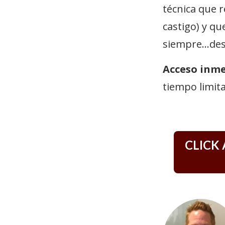
técnica que r
castigo) y qu
siempre...d
Acceso inm
tiempo limit
CLICK