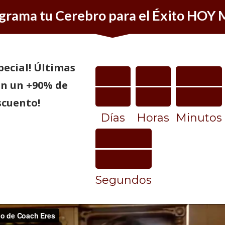
grama tu Cerebro para el Éxito HOY
pecial! Últimas
on
un +90
% de
scuento!
Días
Horas
Minutos
Segundos