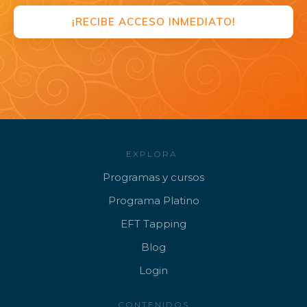
¡RECIBE ACCESO INMEDIATO!
EXPLORA
Programa
s y cursos
Progr
ama Platino
EFT
Tapping
B
log
Lo
gin
CONTENIDOS