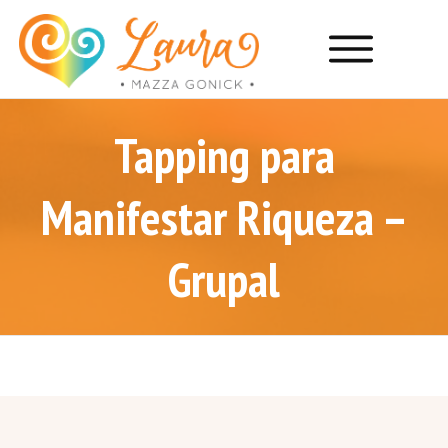
Tapping para
Manifestar Riqueza –
Grupal