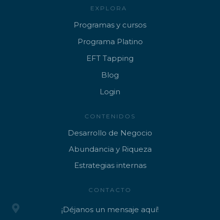
EXPLORA
Programa
s y cursos
Progr
ama Platino
EFT
Tapping
B
log
Lo
gin
CONTENIDOS
Desarrollo de Negocio
Abundancia y Riqueza
Estrategias internas
CONTACTO
¡Déjanos un mensaje aquí!