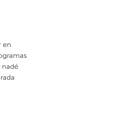
r en
rogramas
y nadé
orada