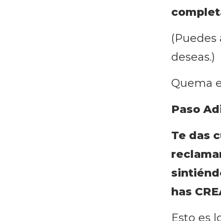
completa
(Puedes 
deseas.)
Quema el
Paso Adi
Te das c
reclaman
sintién
has CRE
Esto es l