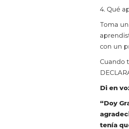
4. Qué a
Toma uno
aprendis
con un p
Cuando t
DECLARAR
Di en voz
“Doy Gra
agradeci
tenía qu