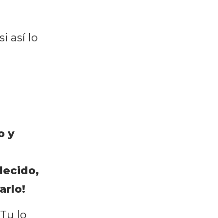
 así lo
o y
decido,
rlo!
 Tu lo