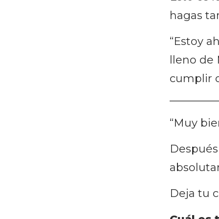
hagas ta
“Estoy a
lleno de 
cumplir 
_________
“Muy bien
Después 
absoluta
Deja tu 