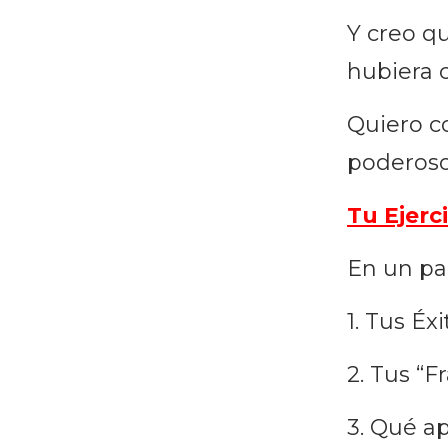
Y creo qu
hubiera 
Quiero co
poderoso
Tu Ejerc
En un pap
1. Tus É
2. Tus “
3. Qué a