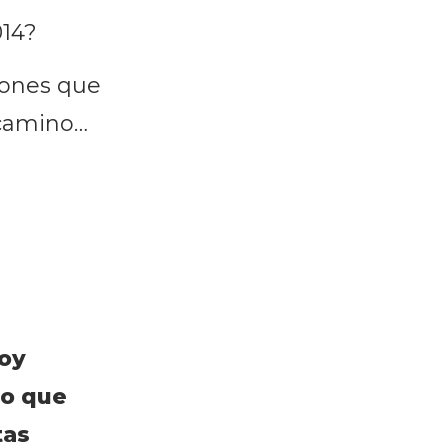
014?
iones que
 camino…
toy
lo que
tas