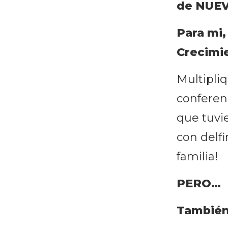
de NUEV
Para mi,
Crecimi
Multipliq
conferen
que tuvi
con delf
familia!
PERO…
También