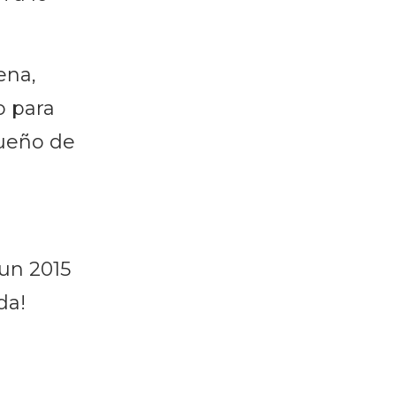
ena,
o para
Sueño de
un 2015
da!