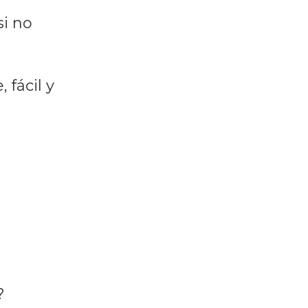
si no
 fácil y
?