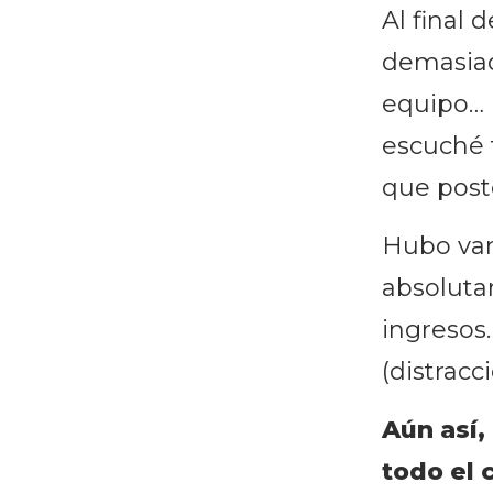
Al final
demasiad
equipo… 
escuché 
que post
Hubo var
absoluta
ingresos…
(distrac
Aún así
todo el 