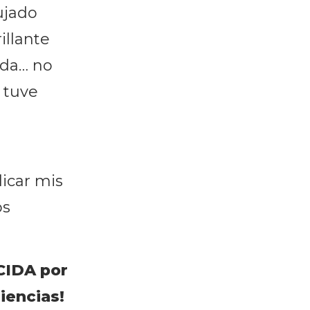
ujado
llante
ada… no
 tuve
icar mis
os
CIDA por
iencias!