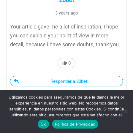
3 years ago
Your article gave me a lot of inspiration, I hope
you can explain your point of view in more
detail, because I have some doubts, thank you.
0
Responder a 20bet
Utilizamos cookies para asegurarnos de que le damos la mejor
experiencia en nuestro sitio web. No recogemos datos
sensibles, ni datos personales con estas Cookies. Si continúa
utilizando este sitio, asumiremos que está satisfecho con él.
Ok
Política de Privacidad
gate io