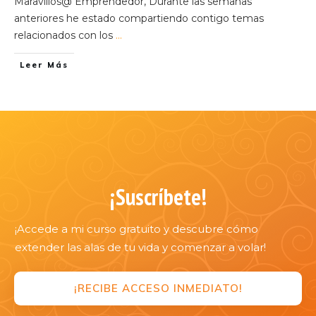
Maravillos@ Emprendedor, Durante las semanas
anteriores he estado compartiendo contigo temas
relacionados con los
...
Leer Más
¡Suscríbete!
¡Accede a mi curso gratuito y descubre cómo
extender las alas de tu vida y comenzar a volar!
¡RECIBE ACCESO INMEDIATO!