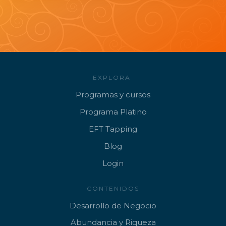
EXPLORA
Programa
s y cursos
Progr
ama Platino
EFT
Tapping
B
log
Lo
gin
CONTENIDOS
Desarrollo de Negocio
Abundancia y Riqueza