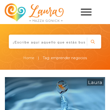
|
Home
Tag: emprender negocios
Laura