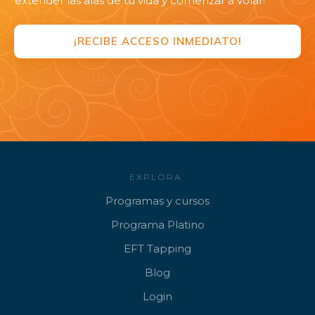
extender las alas de tu vida y comenzar a volar!
¡RECIBE ACCESO INMEDIATO!
EXPLORA
Programa
s y cursos
Progr
ama Platino
EFT
Tapping
B
log
Lo
gin