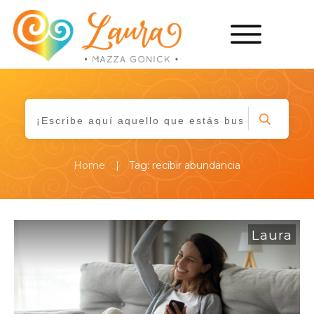
|
Home
Tag: recibir abundancia
Laura