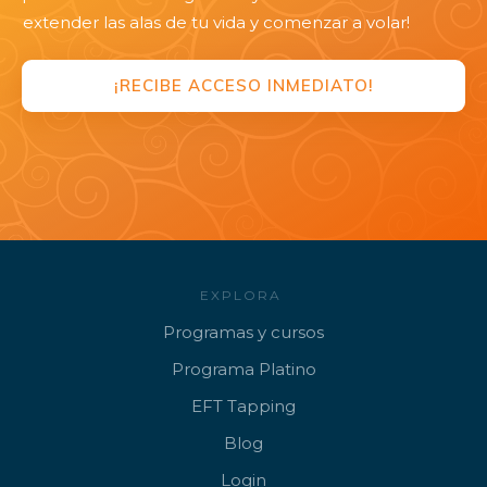
extender las alas de tu vida y comenzar a volar!
¡RECIBE ACCESO INMEDIATO!
EXPLORA
Programa
s y cursos
Progr
ama Platino
EFT
Tapping
B
log
Lo
gin